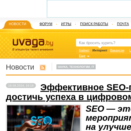
НОВОСТИ
ФОРУМ
ИГРЫ
ПОИСК РАБОТЫ
ПОЧТА
Байнет
Интернет
Вакансии
U
Еще
Новости
НАУКА, ТЕХНОЛОГИИ, IT
Эффективное SEO-п
18.08.2024, 16:16
достичь успеха в цифрово
SEO — эт
мероприя
на улучш