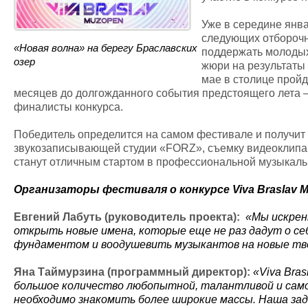
Уже в середине янв
следующих отборочны
«Новая волна» на берегу Браславских
поддержать молодых
озер
жюри на результаты 
мае в столице прой
месяцев до долгожданного события предстоящего лета – 
финалисты конкурса.
Победитель определится на самом фестивале и получит 
звукозаписывающей студии «FORZ», съемку видеоклипа о
станут отличным стартом в профессиональной музыкаль
Организаторы фестиваля о конкурсе
Viva
Braslav
M
Евгений Лабуть (руководитель проекта):
«Мы искрен
открыть новые имена, которые еще не раз дадут о се
фундаментом и воодушевить музыкантов на новые твор
Яна Таймурзина (программный директор):
«
Viva
Bras
большое количество любопытной, талантливой и само
необходимо знакомить более широкие массы. Наша зада