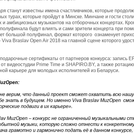
аря станут известны имена счастливчиков, которые продол
х турах, которые пройдут в Минске. Минчане и гости стол
 и амбициозных музыкантов на отборочных концертах. Кро
полуфинала будут влиять и сами зрители концерта при пом
дет большой полуфинал, формат которого ознаменует прихо
Viva Braslav Open Air 2018 на главной сцене которого удос
подарочные сертификаты от партнеров конкурса: запись E
т видеостудии Prime Time и SHAPIRO.BY, а также ротацию
ной карьере для молодых исполнителей из Беларуси.
uzOpen
:
не верим, что данный проект сможет охватить всю наш
бе знать в будущем. Но именно
Viva
Braslav
MuzOpen
смож
ческие подвиги в их карьере».
lav
MuzOpen
– конкурс не ограниченный музыкальными сти
бытной музыки, которую сложно отнести к конкретному 
ча грамотно и гармонично подать её в данном конкурсе,