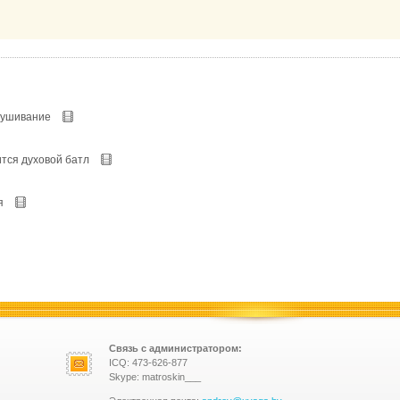
лушивание
тся духовой батл
я
Связь с администратором:
ICQ: 473-626-877
Skype: matroskin___