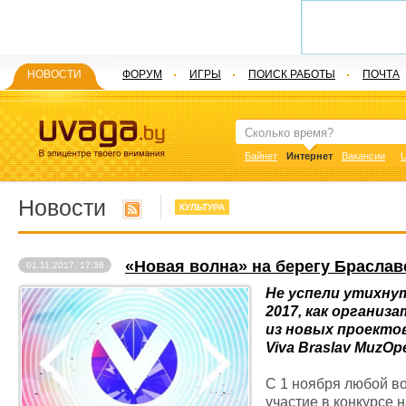
НОВОСТИ
ФОРУМ
ИГРЫ
ПОИСК РАБОТЫ
ПОЧТА
Байнет
Интернет
Вакансии
U
Новости
КУЛЬТУРА
«Новая волна» на берегу Браславс
01.11.2017, 17:36
Не успели утихнут
2017, как органи
из новых проекто
Viva Braslav MuzOp
С 1 ноября любой во
участие в конкурсе 