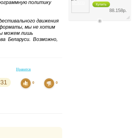
программную политику
Купить
88.158р.
 фестивального движения
 форматы, мы не хотим
мы можем лишь
тва Беларуси. Возможно,
Нравится
931
0
0