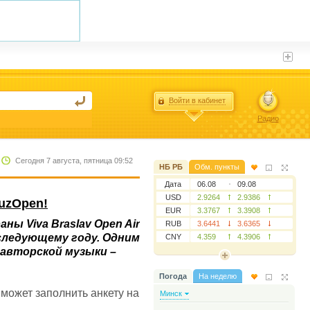
Войти в кабинет
Радио
Сегодня 7 августа, пятница 09:52
НБ РБ
Обм. пункты
Дата
06.08
09.08
USD
2.9264
2.9386
MuzOpen!
EUR
3.3767
3.3908
ы Viva Braslav Open Air
RUB
3.6441
3.6365
 следующему году. Одним
CNY
4.359
4.3906
авторской музыки –
Погода
На неделю
может заполнить анкету на
Минск