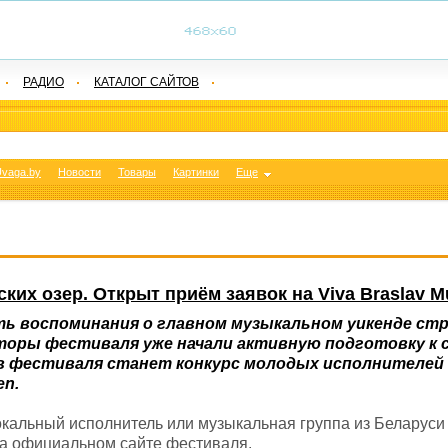
РАДИО
КАТАЛОГ САЙТОВ
vaga.by
Новости
Товары
Картинки
Еще
ких озер. Открыт приём заявок на Viva Braslav 
ь воспоминания о главном музыкальном уикенде стран
заторы фестиваля уже начали активную подготовку к
в фестиваля станет конкурс молодых исполнителей 
en.
кальный исполнитель или музыкальная группа из Беларуси 
на официальном сайте фестиваля.