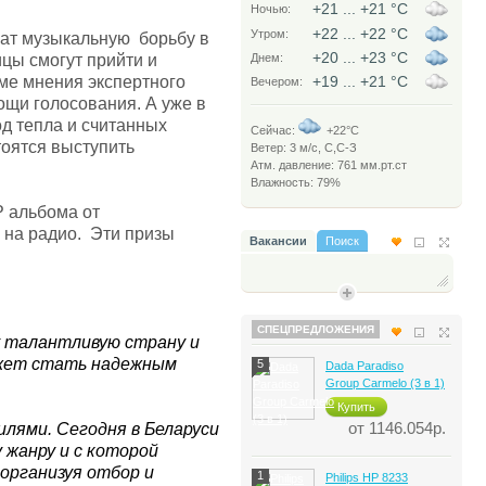
+21 ... +21
°C
Ночью:
+22 ... +22
°C
Утром:
жат музыкальную борьбу в
+20 ... +23
°C
ицы смогут прийти и
Днем:
ме мнения экспертного
+19 ... +21
°C
Вечером:
ощи голосования. А уже в
д тепла и считанных
Сейчас:
+22°C
тоятся выступить
Ветер: 3 м/c, С,С-З
Атм. давление: 761 мм.рт.ст
Влажность: 79%
P альбома от
 на радио. Эти призы
Вакансии
Поиск
СПЕЦПРЕДЛОЖЕНИЯ
у талантливую страну и
ет стать надежным
5
Dada Paradiso
Group Carmelo (3 в 1)
Купить
от 1146.054р.
лями. Сегодня в Беларуси
жанру и с которой
 организуя отбор и
1
Philips HP 8233