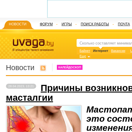
НОВОСТИ
ФОРУМ
ИГРЫ
ПОИСК РАБОТЫ
ПОЧТА
Байнет
Интернет
Вакансии
U
Еще
Новости
КАЛЕЙДОСКОП
Причины возникнов
28.04.2023, 13:21
масталгии
Мастопат
это состо
изменени