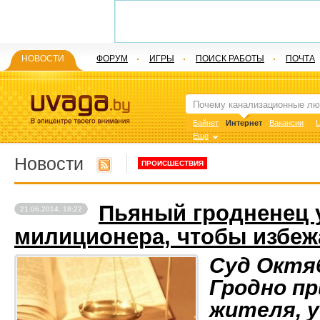
НОВОСТИ
ФОРУМ
ИГРЫ
ПОИСК РАБОТЫ
ПОЧТА
Байнет
Интернет
Вакансии
U
Еще
Новости
ПРОИСШЕСТВИЯ
Пьяный гродненец 
21.06.2014, 18:22
милиционера, чтобы избеж
Суд Октя
Гродно п
жителя, 