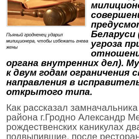
милицион
совершен
предусмот
Беларуси 
Пьяный гродненец ударил
милиционера, чтобы избежать гнева
угроза пр
жены
отношени
органа внутренних дел). М
к двум годам ограничения 
направления в исправител
открытого типа.
Как рассказал замначальника
района г.Гродно Александр М
рождественских каникулах дв
подвыпившие, после рестора