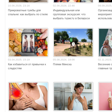
10.06.2026, 23:16
02.06.2026, 22:46
09.09.2025
Прикроватные тумбы для
Индивидуальная или
Организац
спальни: как выбрать по стилю
групповая экскурсия: что
мероприят
выбрать туристу в Беларуси
использов
карт в Бел
03.04.2025, 15:19
05.08.2024, 18:06
02.11.2023,
Как избавиться от привычки к
Пляжи Минска
Весенние 
сладостям
главные тр