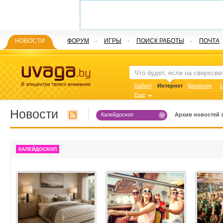
НОВОСТИ
ФОРУМ
ИГРЫ
ПОИСК РАБОТЫ
ПОЧТА
Байнет
Интернет
Вакансии
U
Еще
Новости
Калейдоскоп
Архив новостей з
КАЛЕЙДОСКОП