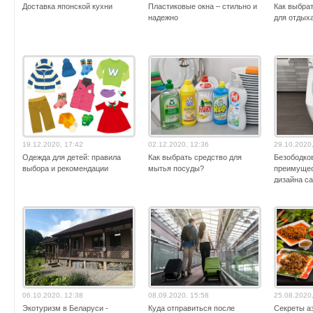
Доставка японской кухни
Пластиковые окна – стильно и
Как выбра
надежно
для отдыха
19.12.2020, 17:42
02.12.2020, 12:36
29.10.2020
Одежда для детей: правила
Как выбрать средство для
Безободко
выбора и рекомендации
мытья посуды?
преимущес
дизайна с
06.10.2020, 12:38
08.09.2020, 15:58
25.08.2020
Экотуризм в Беларуси -
Куда отправиться после
Секреты аз